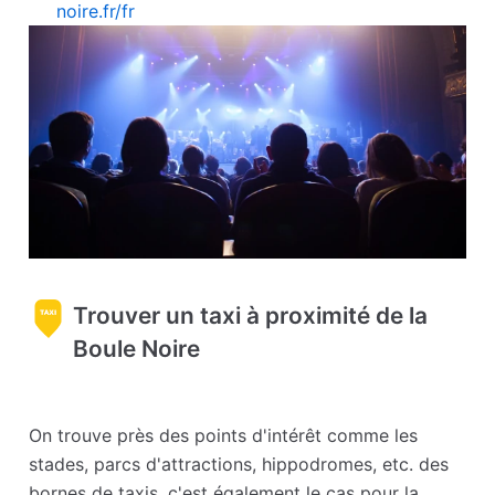
internet
noire.fr/fr
Trouver un taxi à proximité de la
Boule Noire
On trouve près des points d'intérêt comme les
stades, parcs d'attractions, hippodromes, etc. des
bornes de taxis, c'est également le cas pour la