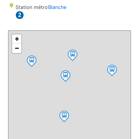
Station métro
Blanche
+
−