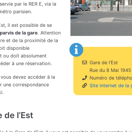
ervie par le RER E, via la
métro parisien.
t, il est possible de se
 parvis de la gare
. Attention
are et de la proximité de la
oit disponible
eut ou doit absolument
Gare de l’Est
éder à une réservation.
Rue du 8 Mai 1945
i vous devez accéder à la
Téléphone
Numéro de téléphon
rer une correspondance
Site
Site internet de la 
i.
internet
 de l’Est