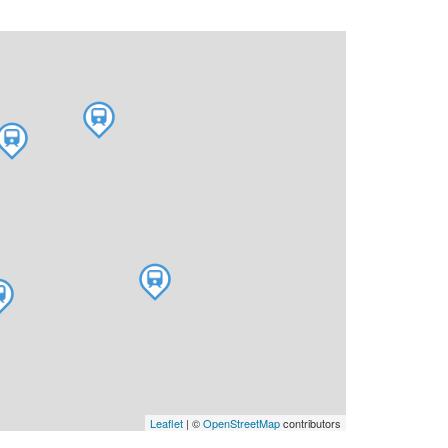
Leaflet
| ©
OpenStreetMap
contributors