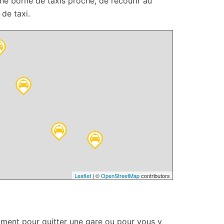
une borne de taxis proche, de recourir au
de taxi.
Leaflet
| ©
OpenStreetMap
contributors
oment pour quitter une gare ou pour vous y