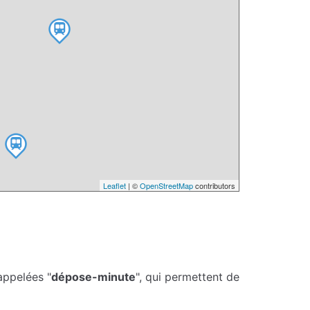
Leaflet
| ©
OpenStreetMap
contributors
appelées "
dépose-minute
", qui permettent de