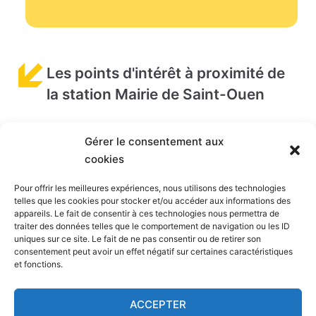
Les points d'intérêt à proximité de
la station Mairie de Saint-Ouen
Gérer le consentement aux
Vous souhaitez connaître les
points d'intéret
situés
cookies
près de la station Mairie de Saint-Ouen ? Ils sont
listés ci-dessous. Vous pouvez cliquez sur les liens
Pour offrir les meilleures expériences, nous utilisons des technologies
telles que les cookies pour stocker et/ou accéder aux informations des
pour en savoir plus.
appareils. Le fait de consentir à ces technologies nous permettra de
traiter des données telles que le comportement de navigation ou les ID
Stade du Dr Bauer
(520 m) - Stade
uniques sur ce site. Le fait de ne pas consentir ou de retirer son
consentement peut avoir un effet négatif sur certaines caractéristiques
Stade de France
(930 m) - Stade
et fonctions.
Sacré Cœur
(1,8 km) - Monument
Trianon
(2,1 km) - Salle de spectacle
ACCEPTER
Divan du monde – madame Arthur
(2,1 km) -