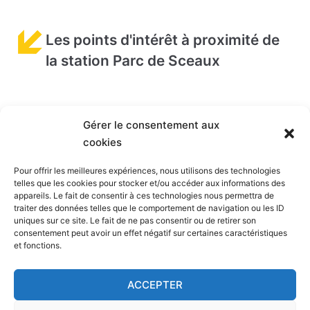
Les points d'intérêt à proximité de
la station Parc de Sceaux
Ci-dessous, vous pouvez consulter la liste des
Gérer le consentement aux
points d'intêrét
à proximité de la station Parc de
cookies
Sceaux. En cliquant sur les liens, vous pourrez en
savoir plus sur ces lieux en question.
Pour offrir les meilleures expériences, nous utilisons des technologies
telles que les cookies pour stocker et/ou accéder aux informations des
appareils. Le fait de consentir à ces technologies nous permettra de
Stade Sébastien Charléty
(3,7 km) - Stade
traiter des données telles que le comportement de navigation ou les ID
Parc des expositions de la porte de Versailles
uniques sur ce site. Le fait de ne pas consentir ou de retirer son
consentement peut avoir un effet négatif sur certaines caractéristiques
(4,2 km) - Quartier d'affaires
et fonctions.
Palais des sports – dôme de Paris
(4,4 km) -
Salle de spectacle
ACCEPTER
Aquaboulevard
(4,5 km) - Parc aquatique
Tour Montparnasse
(4,9 km) - Monument