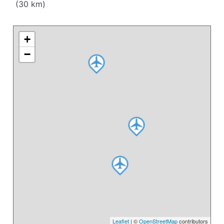
(30 km)
+
−
Leaflet
| ©
OpenStreetMap
contributors