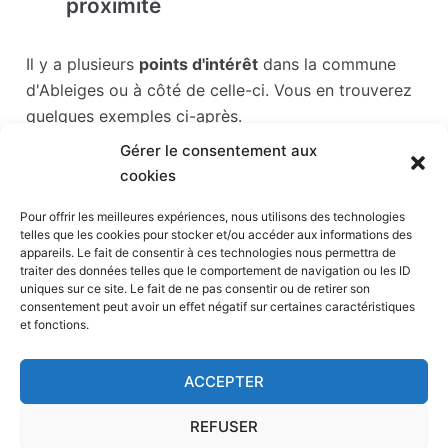
proximité
Il y a plusieurs
points d'intérêt
dans la commune
d'Ableiges ou à côté de celle-ci. Vous en trouverez
quelques exemples ci-après.
Gérer le consentement aux
Les points d'intérêts sont généralement bien
cookies
desservis en matière de transports. Si vous cliquez
sur l'un des liens ci-dessous, vous en saurez plus
Pour offrir les meilleures expériences, nous utilisons des technologies
telles que les cookies pour stocker et/ou accéder aux informations des
sur l'accessibilité en taxi et la proximité des
appareils. Le fait de consentir à ces technologies nous permettra de
stations de taxis du point d'intérêt en question.
traiter des données telles que le comportement de navigation ou les ID
uniques sur ce site. Le fait de ne pas consentir ou de retirer son
consentement peut avoir un effet négatif sur certaines caractéristiques
Stade Paris la défense arena
(17 km)
et fonctions.
Défense
(17 km)
Hippodrome de Saint-Cloud
(19 km)
ACCEPTER
Centre aquatique de Neuilly-sur-Seine
(19 km)
Hippodrome Paris-Longchamp
(19 km)
REFUSER