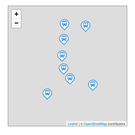
+
−
Leaflet
| ©
OpenStreetMap
contributors