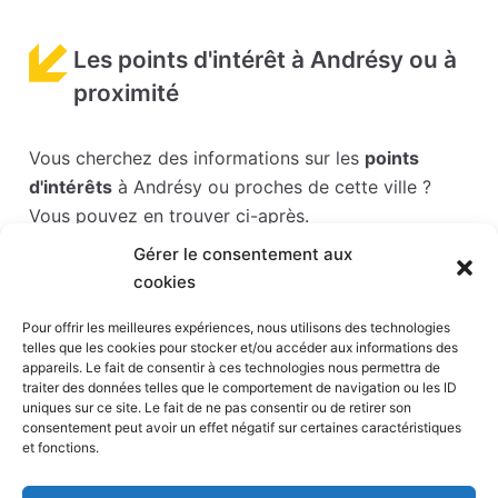
Les points d'intérêt à Andrésy ou à
proximité
Vous cherchez des informations sur les
points
d'intérêts
à Andrésy ou proches de cette ville ?
Vous pouvez en trouver ci-après.
Gérer le consentement aux
Les points d'intérêts sont généralement bien
cookies
desservis en matière de transports. Si vous cliquez
sur l'un des liens ci-dessous, vous en saurez plus
Pour offrir les meilleures expériences, nous utilisons des technologies
telles que les cookies pour stocker et/ou accéder aux informations des
sur l'accessibilité en taxi et la proximité des
appareils. Le fait de consentir à ces technologies nous permettra de
stations de taxis du point d'intérêt en question.
traiter des données telles que le comportement de navigation ou les ID
uniques sur ce site. Le fait de ne pas consentir ou de retirer son
consentement peut avoir un effet négatif sur certaines caractéristiques
Stade Paris la défense arena
(9,6 km)
et fonctions.
Défense
(9,9 km)
Hippodrome de Saint-Cloud
(11 km)