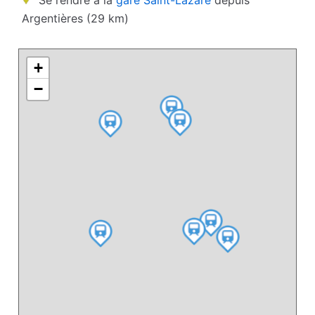
Se rendre à la
gare Saint-Lazare
depuis
Argentières (29 km)
+
−