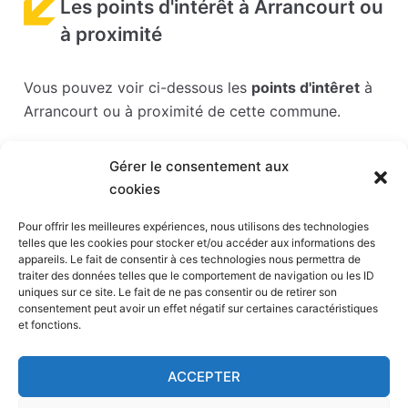
Les points d'intérêt à Arrancourt ou
à proximité
Vous pouvez voir ci-dessous les
points d'intêret
à
Arrancourt ou à proximité de cette commune.
Les points d'intérêts sont généralement bien
Gérer le consentement aux
desservis en matière de transports. Si vous cliquez
cookies
sur l'un des liens ci-dessous, vous en saurez plus
sur l'accessibilité en taxi et la proximité des
Pour offrir les meilleures expériences, nous utilisons des technologies
telles que les cookies pour stocker et/ou accéder aux informations des
stations de taxis du point d'intérêt en question.
appareils. Le fait de consentir à ces technologies nous permettra de
traiter des données telles que le comportement de navigation ou les ID
Parc Babyland
(24 km)
uniques sur ce site. Le fait de ne pas consentir ou de retirer son
consentement peut avoir un effet négatif sur certaines caractéristiques
Parc France miniature
(32 km)
et fonctions.
Stade Sébastien Charléty
(35 km)
Parc des expositions de la porte de Versailles
ACCEPTER
(35 km)