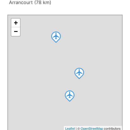
Arrancourt (78 km)
+
−
Leaflet
| ©
OpenStreetMap
contributors