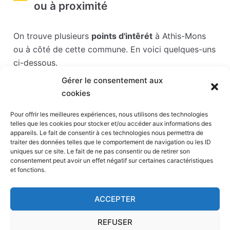
ou à proximité
On trouve plusieurs
points d'intêrét
à Athis-Mons
ou à côté de cette commune. En voici quelques-uns
ci-dessous.
Gérer le consentement aux
Les points d'intérêts sont généralement bien
cookies
desservis en matière de transports. Si vous cliquez
sur l'un des liens ci-dessous, vous en saurez plus
Pour offrir les meilleures expériences, nous utilisons des technologies
telles que les cookies pour stocker et/ou accéder aux informations des
sur l'accessibilité en taxi et la proximité des
appareils. Le fait de consentir à ces technologies nous permettra de
stations de taxis du point d'intérêt en question.
traiter des données telles que le comportement de navigation ou les ID
uniques sur ce site. Le fait de ne pas consentir ou de retirer son
consentement peut avoir un effet négatif sur certaines caractéristiques
Stade Sébastien Charléty
(7,4 km)
et fonctions.
Hippodrome de Paris-Vincennes
(7,6 km)
Voûtes
(8 km)
ACCEPTER
Parc Zoologique de Paris
(8,1 km)
Accorhotels Arena
(8,5 km)
REFUSER