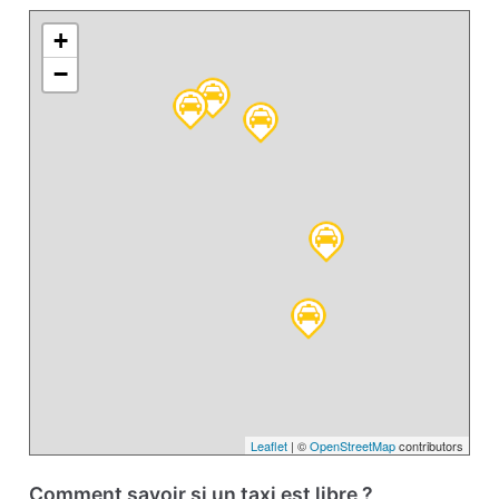
+
−
Leaflet
| ©
OpenStreetMap
contributors
Comment savoir si un taxi est libre ?