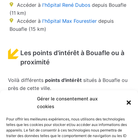
Accéder à
l'hôpital René Dubos
depuis Bouafle
(11 km)
Accéder à
l'hôpital Max Fourestier
depuis
Bouafle (15 km)
Les points d'intérêt à Bouafle ou à
proximité
Voilà différents
points d'intérêt
situés à Bouafle ou
près de cette ville.
Gérer le consentement aux
Les points d'intérêts sont généralement bien
cookies
desservis en matière de transports. Si vous cliquez
sur l'un des liens ci-dessous, vous en saurez plus
Pour offrir les meilleures expériences, nous utilisons des technologies
telles que les cookies pour stocker et/ou accéder aux informations des
sur l'accessibilité en taxi et la proximité des
appareils. Le fait de consentir à ces technologies nous permettra de
stations de taxis du point d'intérêt en question.
traiter des données telles que le comportement de navigation ou les ID