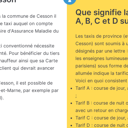
Que signifie 
 la commune de Cesson il
A, B, C et D su
de taxi auquel on compte
aire d'Assurance Maladie du
Les taxis de province (
Cesson) sont soumis à 
xi conventionné nécessite
désignés par une lettre 
nté. Pour bénéficier du tiers
les enseignes lumineuses,
chauffeur ainsi que sa Carte
parisiens) sous forme de
client qui devrait avancer
allumée indique la tarific
Voici en quoi consistent 
esson, il est possible de
Tarif A : course de jour,
-et-Marne, par exemple par
;
).
Tarif B : course de nuit 
avec un retour en charge 
Tarif C : course de jour,
Tarif D : course de nuit 