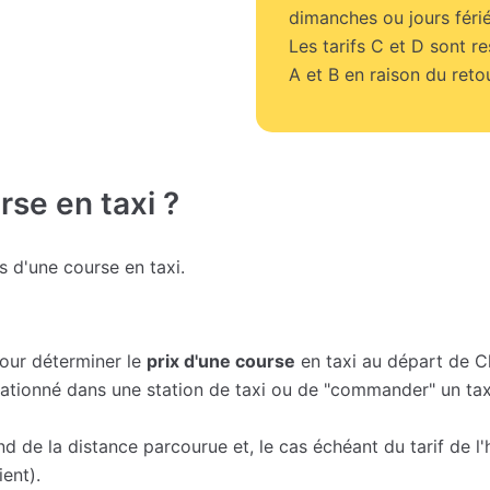
dimanches ou jours férié
Les tarifs C et D sont r
A et B en raison du retou
se en taxi ?
fs d'une course en taxi.
pour déterminer le
prix d'une course
en taxi au départ de C
 stationné dans une station de taxi ou de "commander" un tax
nd de la distance parcourue et, le cas échéant du tarif de l
ent).