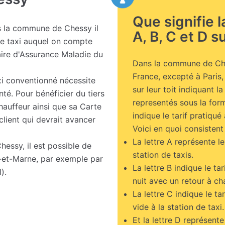
Que signifie 
 la commune de Chessy il
A, B, C et D su
de taxi auquel on compte
aire d'Assurance Maladie du
Dans la commune de Che
France, excepté à Paris
xi conventionné nécessite
sur leur toit indiquant la
nté. Pour bénéficier du tiers
representés sous la form
chauffeur ainsi que sa Carte
indique le tarif pratiqu
client qui devrait avancer
Voici en quoi consistent 
La lettre A représente le
hessy, il est possible de
station de taxis.
-et-Marne, par exemple par
La lettre B indique le ta
).
nuit avec un retour à cha
La lettre C indique le ta
vide à la station de taxi.
Et la lettre D représente