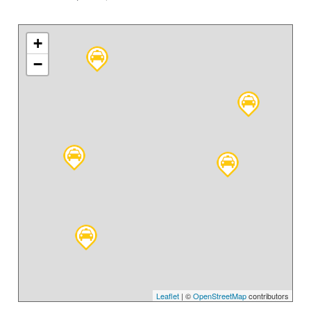
+
−
Leaflet
| ©
OpenStreetMap
contributors