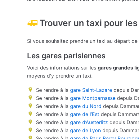
Trouver un taxi pour les
Si vous souhaitez prendre un taxi au départ d
Les gares parisiennes
Voici des informations sur les
gares grandes li
moyens d'y prendre un taxi.
Se rendre à la
gare Saint-Lazare
depuis Dam
Se rendre à la
gare Montparnasse
depuis D
Se rendre à la
gare du Nord
depuis Dammart
Se rendre à la
gare de l’Est
depuis Dammart
Se rendre à la
gare d’Austerlitz
depuis Damm
Se rendre à la
gare de Lyon
depuis Dammart
Se rendre à la
gare de Paris Bercy Bourgog