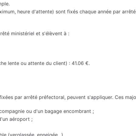
mple.
imum, heure d'attente) sont fixés chaque année par arrêté mi
rêté ministériel et s'élèvent à :
he lente ou attente du client) : 41.06 €.
 fixées par arrêté préfectoral, peuvent s'appliquer. Ces majo
e compagnie ou d'un bagage encombrant ;
'un aéroport ;
ble (verglassée, enneigée...).