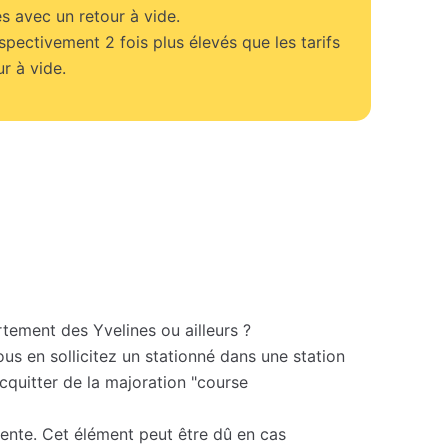
s avec un retour à vide.
espectivement 2 fois plus élevés que les tarifs
r à vide.
rtement des Yvelines ou ailleurs ?
s en sollicitez un stationné dans une station
cquitter de la majoration "course
ttente. Cet élément peut être dû en cas