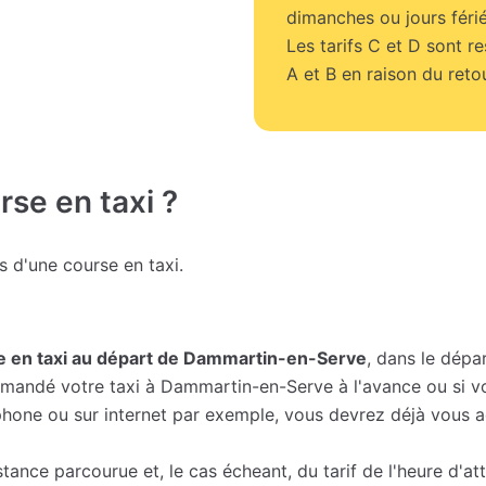
dimanches ou jours férié
Les tarifs C et D sont r
A et B en raison du retou
se en taxi ?
fs d'une course en taxi.
se en taxi au départ de Dammartin-en-Serve
, dans le dépa
andé votre taxi à Dammartin-en-Serve à l'avance ou si vou
léphone ou sur internet par exemple, vous devrez déjà vous a
istance parcourue et, le cas écheant, du tarif de l'heure d'a