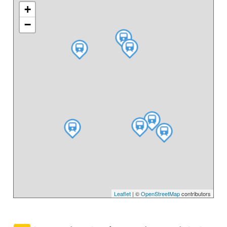
+
−
Leaflet
| ©
OpenStreetMap
contributors