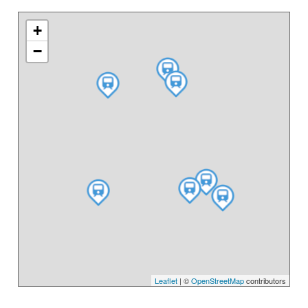
+
−
Leaflet
| ©
OpenStreetMap
contributors