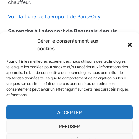
chauffeur.
Voir la fiche de l'aéroport de Paris-Orly
Se rendre à l'aéroport de Beauvais depuis
depuis la Gare de Dreux
Gérer le consentement aux
cookies
L'aéroport de Beauvais est situé à environ
100
kilomètres de Paris
. Il est possible de vous y
Pour offrir les meilleures expériences, nous utilisons des technologies
telles que les cookies pour stocker et/ou accéder aux informations des
rendre en taxi depuis Paris (comptez un tarif
appareils. Le fait de consentir à ces technologies nous permettra de
d'environ 170 € à 200 €, selon le moment de la
traiter des données telles que le comportement de navigation ou les ID
uniques sur ce site. Le fait de ne pas consentir ou de retirer son
semaine ou de la journée par exemple). Votre
consentement peut avoir un effet négatif sur certaines caractéristiques
chauffeur vous déposera sans doute dans une
zone
et fonctions.
de stationnement "dépose-minute"
, sauf si vous
lui indiquez un endroit précis.
ACCEPTER
Voir la fiche de l'aéroport de Beauvais
REFUSER