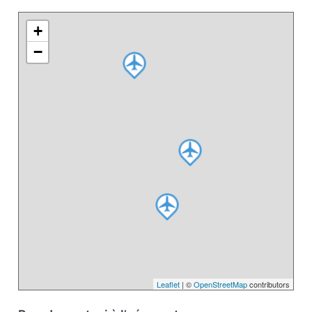
+
−
Leaflet
| ©
OpenStreetMap
contributors