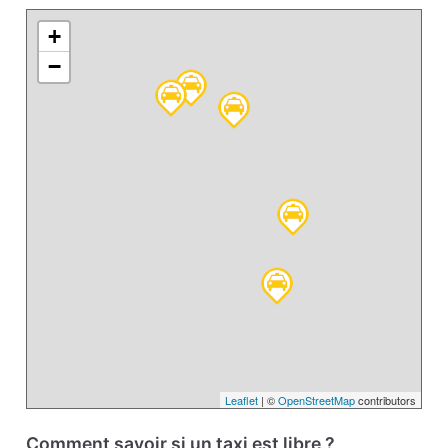
+
−
Leaflet
| ©
OpenStreetMap
contributors
Comment savoir si un taxi est libre ?