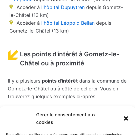
Accéder à
l'hôpital Dupuytren
depuis Gometz-
le-Châtel (13 km)
Accéder à
l'hôpital Léopold Bellan
depuis
Gometz-le-Châtel (13 km)
Les points d'intérêt à Gometz-le-
Châtel ou à proximité
Il y a plusieurs
points d'intérêt
dans la commune de
Gometz-le-Châtel ou à côté de celle-ci. Vous en
trouverez quelques exemples ci-après.
Les points d'intérêts sont généralement bien
Gérer le consentement aux
desservis en matière de transports. Si vous cliquez
cookies
sur l'un des liens ci-dessous, vous en saurez plus
sur l'accessibilité en taxi et la proximité des
Pour offrir les meilleures expériences, nous utilisons des technologies