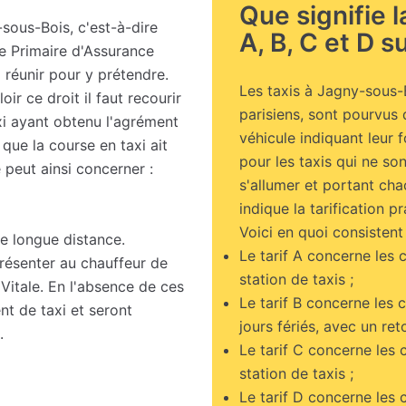
Que signifie 
sous-Bois, c'est-à-dire
A, B, C et D su
se Primaire d'Assurance
à réunir pour y prétendre.
Les taxis à Jagny-sous-B
ir ce droit il faut recourir
parisiens, sont pourvus 
xi ayant obtenu l'agrément
véhicule indiquant leur 
que la course en taxi ait
pour les taxis qui ne s
 peut ainsi concerner :
s'allumer et portant chac
indique la tarification pr
Voici en quoi consistent 
e longue distance.
Le tarif A concerne les 
présenter au chauffeur de
station de taxis ;
Vitale. En l'absence de ces
Le tarif B concerne les 
ent de taxi et seront
jours fériés, avec un ret
.
Le tarif C concerne les 
station de taxis ;
Le tarif D concerne les 