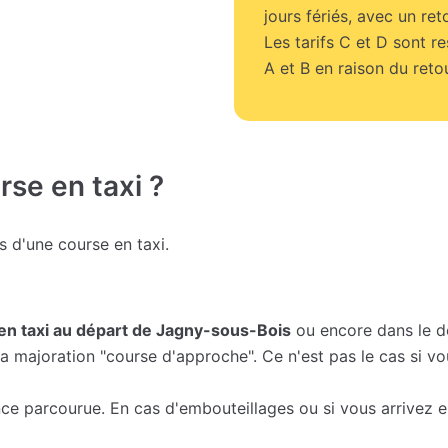
jours fériés, avec un ret
Les tarifs C et D sont r
A et B en raison du retou
se en taxi ?
fs d'une course en taxi.
 en taxi au départ de Jagny-sous-Bois
ou encore dans le d
a majoration "course d'approche". Ce n'est pas le cas si vou
nce parcourue. En cas d'embouteillages ou si vous arrivez 