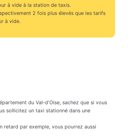
our à vide à la station de taxis.
espectivement 2 fois plus élevés que les tarifs
r à vide.
épartement du Val-d'Oise, sachez que si vous
s sollicitez un taxi stationné dans une
en retard par exemple, vous pourrez aussi