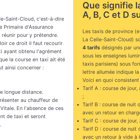
Que signifie 
A, B, C et D su
le-Saint-Cloud, c'est-à-dire
se Primaire d'Assurance
Les taxis de province (
à réunir pour y prétendre.
La Celle-Saint-Cloud) s
ir ce droit il faut recourir
4 tarifs
désignés par une 
xi ayant obtenu l'agrément
sous les enseignes lumine
ue la course en taxi ait été
taxis parisiens) sous fo
ut ainsi concerner :
lettre allumée indique la 
Voici en quoi consistent 
Tarif A : course de jour,
e longue distance.
;
présenter au chauffeur de
Tarif B : course de nuit 
Vitale. En l'absence de ces
avec un retour en charge 
ent de taxi et seront
Tarif C : course de jour,
.
Tarif D : course de nuit 
avec un retour à vide à l