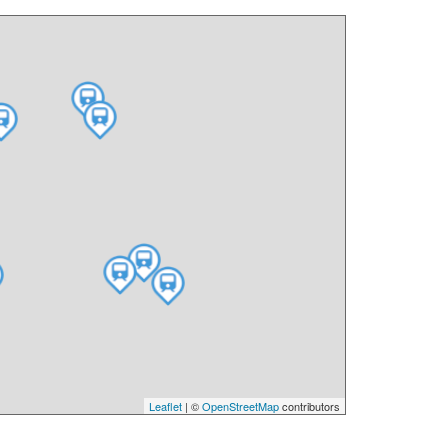
Leaflet
| ©
OpenStreetMap
contributors