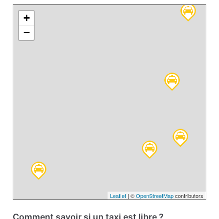
+
−
Leaflet
| ©
OpenStreetMap
contributors
Comment savoir si un taxi est libre ?