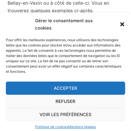
Bellay-en-Vexin ou à côté de celle-ci. Vous en
trouverez quelques exemples ci-après.
Gérer le consentement aux
Les points d'intérêts sont généralement bien
cookies
desservis en matière de transports. Si vous cliquez
sur l'un des liens ci-dessous, vous en saurez plus
Pour offrir les meilleures expériences, nous utilisons des technologies
telles que les cookies pour stocker et/ou accéder aux informations des
sur l'accessibilité en taxi et la proximité des
appareils. Le fait de consentir à ces technologies nous permettra de
stations de taxis du point d'intérêt en question.
traiter des données telles que le comportement de navigation ou les ID
uniques sur ce site. Le fait de ne pas consentir ou de retirer son
consentement peut avoir un effet négatif sur certaines caractéristiques
Stade Paris la défense arena
(24 km)
et fonctions.
Défense
(24 km)
Hippodrome de Saint-Cloud
(25 km)
ACCEPTER
Centre aquatique de Neuilly-sur-Seine
(25 km)
Hippodrome Paris-Longchamp
(26 km)
REFUSER
VOIR LES PRÉFÉRENCES
Accueil
-
Page de contact
-
Calculateur
-
Mentions
Politique de cookies
Mentions légales
légales
-
A propos