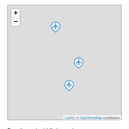
+
−
Leaflet
| ©
OpenStreetMap
contributors