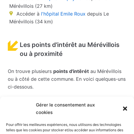
Mérévillois (27 km)
Accéder à
l'hôpital Emile Roux
depuis Le
Mérévillois (34 km)
Les points d'intérêt au Mérévillois
ou à proximité
On trouve plusieurs
points d'intêrét
au Mérévillois
ou à côté de cette commune. En voici quelques-uns
ci-dessous.
Les points d'intérêts sont généralement bien
Gérer le consentement aux
desservis en matière de transports. Si vous cliquez
cookies
sur l'un des liens ci-dessous, vous en saurez plus
sur l'accessibilité en taxi et la proximité des
Pour offrir les meilleures expériences, nous utilisons des technologies
telles que les cookies pour stocker et/ou accéder aux informations des
stations de taxis du point d'intérêt en question.