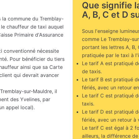
Que signifie 
A, B, C et D su
 la commune du Tremblay-
 le chauffeur de taxi auquel
Sous l'enseigne lumineus
Caisse Primaire d'Assurance
comme Le Tremblay-sur
portant les lettres A, B, 
xi conventionné nécessite
pratiquée par le taxi à l'
nté. Pour bénéficier du tiers
Le tarif A est pratiqué d
chauffeur ainsi que sa Carte
de taxis.
client qui devrait avancer
Le tarif B est pratiqué 
fériés, avec un retour en
Tremblay-sur-Mauldre, il
Le tarif C est pratiqué d
ent des Yvelines, par
taxis.
n appel local).
Le tarif D est pratiqué 
fériés, avec un retour à 
Le tarif C est égal à 2 foi
ailleurs, la différence de 