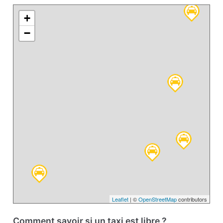
+
−
Leaflet
| ©
OpenStreetMap
contributors
Comment savoir si un taxi est libre ?