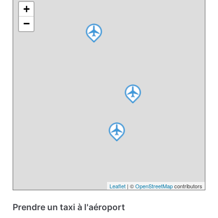
+
−
Leaflet
| ©
OpenStreetMap
contributors
Prendre un taxi à l'aéroport