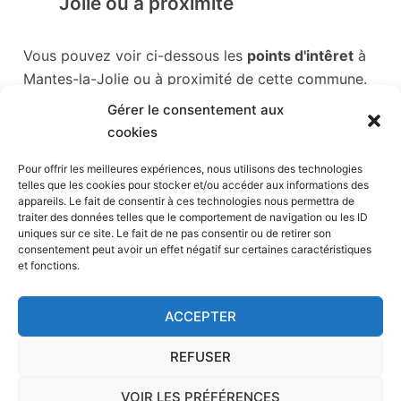
Jolie ou à proximité
Vous pouvez voir ci-dessous les
points d'intêret
à
Mantes-la-Jolie ou à proximité de cette commune.
Gérer le consentement aux
Les points d'intérêts sont généralement bien
cookies
desservis en matière de transports. Si vous cliquez
sur l'un des liens ci-dessous, vous en saurez plus
Pour offrir les meilleures expériences, nous utilisons des technologies
telles que les cookies pour stocker et/ou accéder aux informations des
sur l'accessibilité en taxi et la proximité des
appareils. Le fait de consentir à ces technologies nous permettra de
stations de taxis du point d'intérêt en question.
traiter des données telles que le comportement de navigation ou les ID
uniques sur ce site. Le fait de ne pas consentir ou de retirer son
consentement peut avoir un effet négatif sur certaines caractéristiques
Parc France miniature
(18 km)
et fonctions.
Hippodrome de Saint-Cloud
(24 km)
Stade Paris la défense arena
(24 km)
ACCEPTER
Défense
(24 km)
Hippodrome Paris-Longchamp
(25 km)
REFUSER
VOIR LES PRÉFÉRENCES