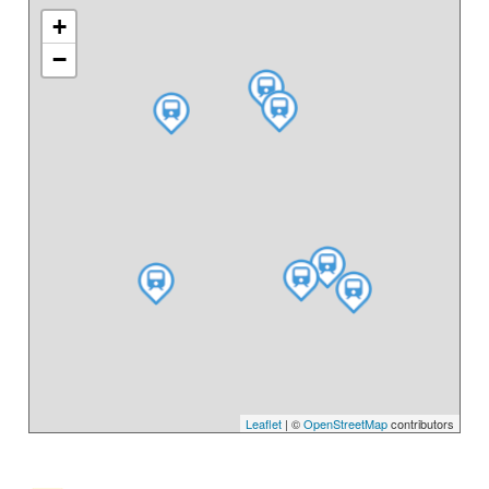
+
−
Leaflet
| ©
OpenStreetMap
contributors