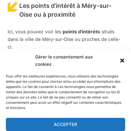
Les points d'intérêt à Méry-sur-
Oise ou à proximité
Ici, vous pouvez voir les
points d'intéréts
situés
dans la ville de Méry-sur-Oise ou proches de celle-
ci.
Gérer le consentement aux
Les points d'intérêts sont généralement bien
cookies
desservis en matière de transports. Si vous cliquez
sur l'un des liens ci-dessous, vous en saurez plus
Pour offrir les meilleures expériences, nous utilisons des technologies
telles que les cookies pour stocker et/ou accéder aux informations des
sur l'accessibilité en taxi et la proximité des
appareils. Le fait de consentir à ces technologies nous permettra de
stations de taxis du point d'intérêt en question.
traiter des données telles que le comportement de navigation ou les ID
uniques sur ce site. Le fait de ne pas consentir ou de retirer son
consentement peut avoir un effet négatif sur certaines caractéristiques
Stade Paris la défense arena
(12 km)
et fonctions.
Défense
(12 km)
Stade de France
(12 km)
ACCEPTER
Stade du Dr Bauer
(13 km)