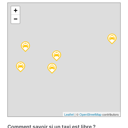
+
−
Leaflet
| ©
OpenStreetMap
contributors
Comment savoir si un taxi est libre ?