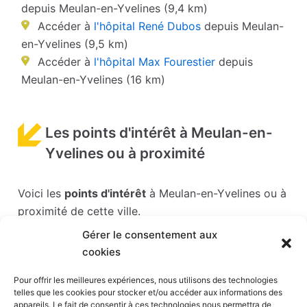
depuis Meulan-en-Yvelines (9,4 km)
Accéder à
l'hôpital René Dubos
depuis Meulan-
en-Yvelines (9,5 km)
Accéder à
l'hôpital Max Fourestier
depuis
Meulan-en-Yvelines (16 km)
Les points d'intérêt à Meulan-en-
Yvelines ou à proximité
Voici les
points d'intérêt
à Meulan-en-Yvelines ou à
proximité de cette ville.
Gérer le consentement aux
Les points d'intérêts sont généralement bien
cookies
desservis en matière de transports. Si vous cliquez
sur l'un des liens ci-dessous, vous en saurez plus
Pour offrir les meilleures expériences, nous utilisons des technologies
telles que les cookies pour stocker et/ou accéder aux informations des
sur l'accessibilité en taxi et la proximité des
appareils. Le fait de consentir à ces technologies nous permettra de