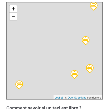
+
−
Leaflet
| ©
OpenStreetMap
contributors
Comment savoir si un taxi est libre ?