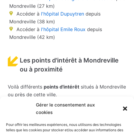
Mondreville (27 km)
Accéder à
l'hôpital Dupuytren
depuis
Mondreville (38 km)
Accéder à
l'hôpital Emile Roux
depuis
Mondreville (42 km)
Les points d'intérêt à Mondreville
ou à proximité
Voilà différents
points d'intérêt
situés à Mondreville
ou près de cette ville.
Gérer le consentement aux
Les points d'intérêts sont généralement bien
cookies
desservis en matière de transports. Si vous cliquez
sur l'un des liens ci-dessous, vous en saurez plus
Pour offrir les meilleures expériences, nous utilisons des technologies
telles que les cookies pour stocker et/ou accéder aux informations des
sur l'accessibilité en taxi et la proximité des