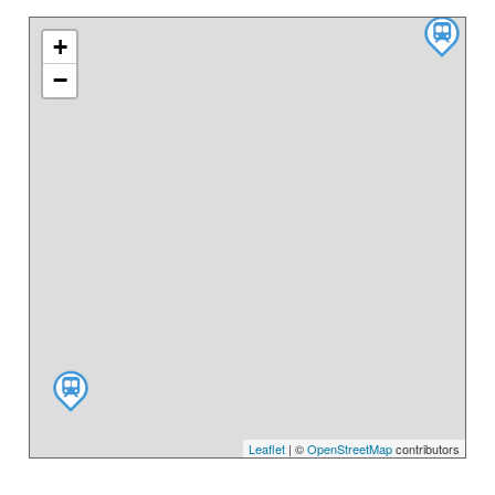
+
−
Leaflet
| ©
OpenStreetMap
contributors