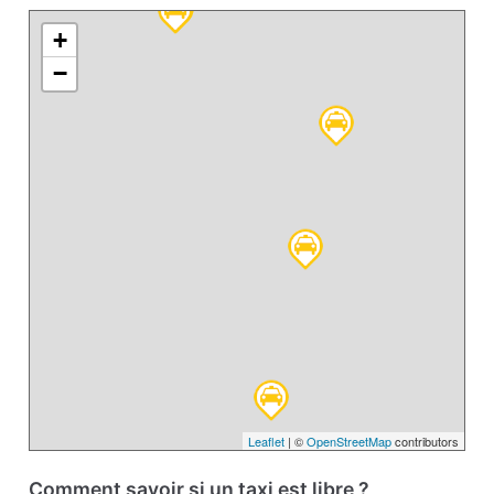
+
−
Leaflet
| ©
OpenStreetMap
contributors
Comment savoir si un taxi est libre ?