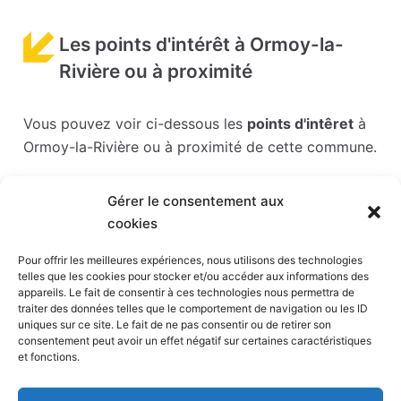
Les points d'intérêt à Ormoy-la-
Rivière ou à proximité
Vous pouvez voir ci-dessous les
points d'intêret
à
Ormoy-la-Rivière ou à proximité de cette commune.
Les points d'intérêts sont généralement bien
Gérer le consentement aux
desservis en matière de transports. Si vous cliquez
cookies
sur l'un des liens ci-dessous, vous en saurez plus
sur l'accessibilité en taxi et la proximité des
Pour offrir les meilleures expériences, nous utilisons des technologies
telles que les cookies pour stocker et/ou accéder aux informations des
stations de taxis du point d'intérêt en question.
appareils. Le fait de consentir à ces technologies nous permettra de
traiter des données telles que le comportement de navigation ou les ID
Parc Babyland
(21 km)
uniques sur ce site. Le fait de ne pas consentir ou de retirer son
consentement peut avoir un effet négatif sur certaines caractéristiques
Parc France miniature
(27 km)
et fonctions.
Stade Sébastien Charléty
(30 km)
Aquaboulevard
(30 km)