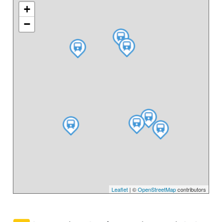
+
−
Leaflet
| ©
OpenStreetMap
contributors