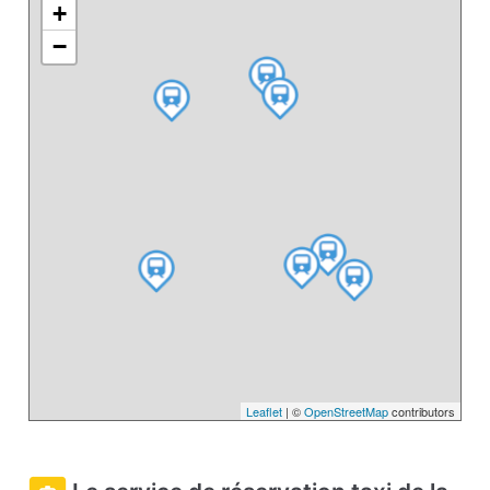
+
−
Leaflet
| ©
OpenStreetMap
contributors