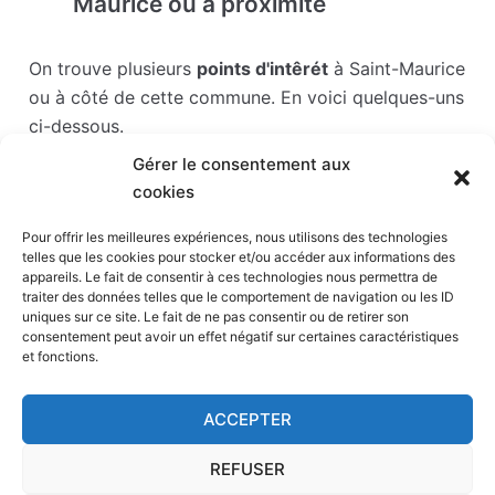
Maurice ou à proximité
On trouve plusieurs
points d'intêrét
à Saint-Maurice
ou à côté de cette commune. En voici quelques-uns
ci-dessous.
Gérer le consentement aux
Les points d'intérêts sont généralement bien
cookies
desservis en matière de transports. Si vous cliquez
sur l'un des liens ci-dessous, vous en saurez plus
Pour offrir les meilleures expériences, nous utilisons des technologies
telles que les cookies pour stocker et/ou accéder aux informations des
sur l'accessibilité en taxi et la proximité des
appareils. Le fait de consentir à ces technologies nous permettra de
stations de taxis du point d'intérêt en question.
traiter des données telles que le comportement de navigation ou les ID
uniques sur ce site. Le fait de ne pas consentir ou de retirer son
consentement peut avoir un effet négatif sur certaines caractéristiques
Hippodrome de Paris-Vincennes
(430 m)
et fonctions.
Parc Zoologique de Paris
(2,3 km)
Voûtes
(3,8 km)
ACCEPTER
Accorhotels Arena
(3,9 km)
Badaboum
(4,5 km)
REFUSER