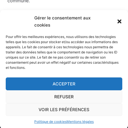
commune.
Les points d'intérêts sont généralement bien
Gérer le consentement aux
desservis en matière de transports. Si vous cliquez
cookies
sur l'un des liens ci-dessous, vous en saurez plus
sur l'accessibilité en taxi et la proximité des
Pour offrir les meilleures expériences, nous utilisons des technologies
telles que les cookies pour stocker et/ou accéder aux informations des
stations de taxis du point d'intérêt en question.
appareils. Le fait de consentir à ces technologies nous permettra de
traiter des données telles que le comportement de navigation ou les ID
Parc Babyland
(10 km)
uniques sur ce site. Le fait de ne pas consentir ou de retirer son
consentement peut avoir un effet négatif sur certaines caractéristiques
Stade Sébastien Charléty
(13 km)
et fonctions.
Parc des expositions de la porte de Versailles
(14 km)
ACCEPTER
Aquaboulevard
(14 km)
Palais des sports – dôme de Paris
(14 km)
REFUSER
VOIR LES PRÉFÉRENCES
Accueil
-
Page de contact
-
Calculateur
-
Mentions
Politique de cookies
Mentions légales
légales
-
A propos