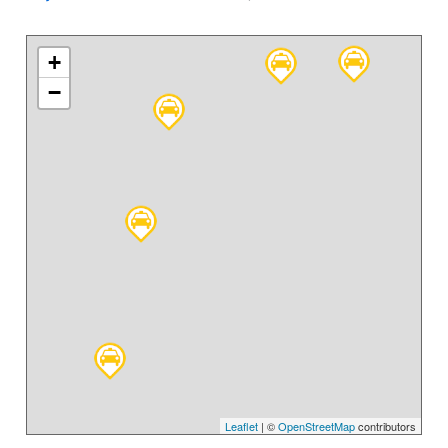
+
−
Leaflet
| ©
OpenStreetMap
contributors