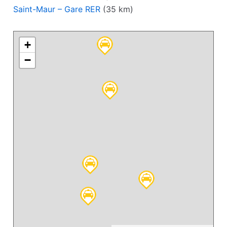
Saint-Maur – Gare RER
(35 km)
+
−