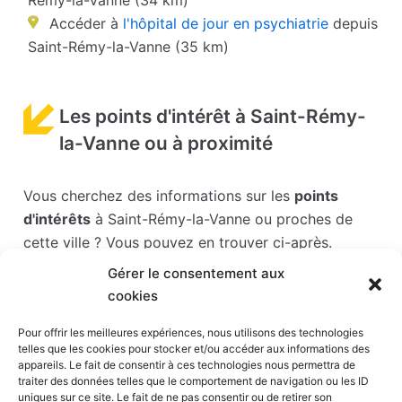
Rémy-la-Vanne (34 km)
Accéder à
l'hôpital de jour en psychiatrie
depuis
Saint-Rémy-la-Vanne (35 km)
Les points d'intérêt à Saint-Rémy-
la-Vanne ou à proximité
Vous cherchez des informations sur les
points
d'intérêts
à Saint-Rémy-la-Vanne ou proches de
cette ville ? Vous pouvez en trouver ci-après.
Gérer le consentement aux
Les points d'intérêts sont généralement bien
cookies
desservis en matière de transports. Si vous cliquez
sur l'un des liens ci-dessous, vous en saurez plus
Pour offrir les meilleures expériences, nous utilisons des technologies
telles que les cookies pour stocker et/ou accéder aux informations des
sur l'accessibilité en taxi et la proximité des
appareils. Le fait de consentir à ces technologies nous permettra de
stations de taxis du point d'intérêt en question.
traiter des données telles que le comportement de navigation ou les ID
uniques sur ce site. Le fait de ne pas consentir ou de retirer son