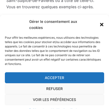
Saint-Sulpice-de-Favières ou à côté de celle-ci.
Vous en trouverez quelques exemples ci-après.
Les points d'intérêts sont généralement bien
Gérer le consentement aux
desservis en matière de transports. Si vous cliquez
cookies
sur l'un des liens ci-dessous, vous en saurez plus
sur l'accessibilité en taxi et la proximité des
Pour offrir les meilleures expériences, nous utilisons des technologies
telles que les cookies pour stocker et/ou accéder aux informations des
stations de taxis du point d'intérêt en question.
appareils. Le fait de consentir à ces technologies nous permettra de
traiter des données telles que le comportement de navigation ou les ID
Parc Babyland
(16 km)
uniques sur ce site. Le fait de ne pas consentir ou de retirer son
consentement peut avoir un effet négatif sur certaines caractéristiques
Parc France miniature
(20 km)
et fonctions.
Aquaboulevard
(21 km)
Stade Sébastien Charléty
(21 km)
ACCEPTER
Parc des expositions de la porte de Versailles
(21 km)
REFUSER
VOIR LES PRÉFÉRENCES
Accueil
-
Page de contact
-
Calculateur
-
Mentions