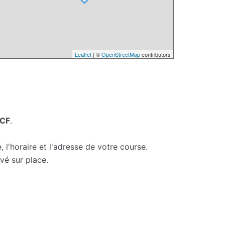
Leaflet
| ©
OpenStreetMap
contributors
NCF
.
 l'horaire et l'adresse de votre course.
vé sur place.