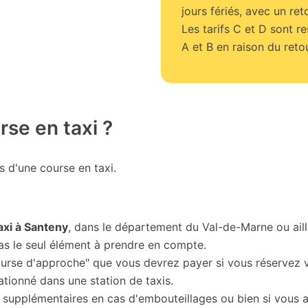
jours fériés, avec un ret
Les tarifs C et D sont r
A et B en raison du retou
se en taxi ?
fs d'une course en taxi.
taxi à Santeny
, dans le département du Val-de-Marne ou aill
as le seul élément à prendre en compte.
urse d'approche" que vous devrez payer si vous réservez vo
tionné dans une station de taxis.
 supplémentaires en cas d'embouteillages ou bien si vous ar