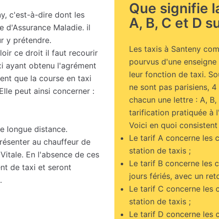
Que signifie 
y, c'est-à-dire dont les
A, B, C et D su
re d'Assurance Maladie. il
r y prétendre.
Les taxis à Santeny comm
ir ce droit il faut recourir
pourvus d'une enseigne l
xi ayant obtenu l'agrément
leur fonction de taxi. S
nt que la course en taxi
ne sont pas parisiens, 
Elle peut ainsi concerner :
chacun une lettre : A, B,
tarification pratiquée à l
Voici en quoi consistent 
e longue distance.
Le tarif A concerne les 
présenter au chauffeur de
station de taxis ;
Vitale. En l'absence de ces
Le tarif B concerne les 
ent de taxi et seront
jours fériés, avec un ret
.
Le tarif C concerne les 
station de taxis ;
Le tarif D concerne les 