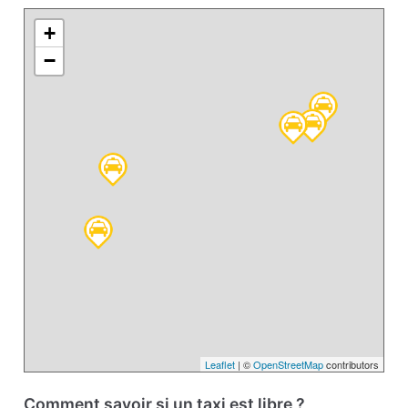
+
−
Leaflet
| ©
OpenStreetMap
contributors
Comment savoir si un taxi est libre ?