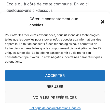
École ou à côté de cette commune. En voici
quelques-uns ci-dessous.
Gérer le consentement aux
Les points d'intérêts sont généralement bien
cookies
desservis en matière de transports. Si vous cliquez
sur l'un des liens ci-dessous, vous en saurez plus
Pour offrir les meilleures expériences, nous utilisons des technologies
telles que les cookies pour stocker et/ou accéder aux informations des
sur l'accessibilité en taxi et la proximité des
appareils. Le fait de consentir à ces technologies nous permettra de
stations de taxis du point d'intérêt en question.
traiter des données telles que le comportement de navigation ou les ID
uniques sur ce site. Le fait de ne pas consentir ou de retirer son
consentement peut avoir un effet négatif sur certaines caractéristiques
Parc Babyland
(8,7 km)
et fonctions.
Hippodrome de Paris-Vincennes
(25 km)
Stade Sébastien Charléty
(25 km)
ACCEPTER
Parc Zoologique de Paris
(26 km)
Voûtes
(26 km)
REFUSER
VOIR LES PRÉFÉRENCES
Accueil
-
Page de contact
-
Calculateur
-
Mentions
Politique de cookies
Mentions légales