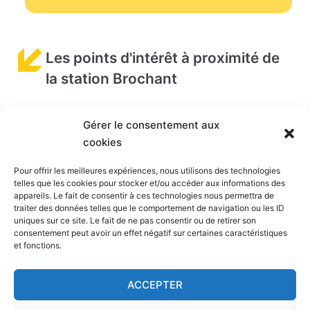
Les points d'intérêt à proximité de
la station Brochant
Gérer le consentement aux
Retrouvez ci-dessous les
points d'intérêt
à
cookies
proximité de la station Brochant. Cliquez sur l'un
des liens pour en savoir plus sur le centre d'intérêt
Pour offrir les meilleures expériences, nous utilisons des technologies
telles que les cookies pour stocker et/ou accéder aux informations des
de votre choix.
appareils. Le fait de consentir à ces technologies nous permettra de
traiter des données telles que le comportement de navigation ou les ID
Casino de Paris
(960 m) - Salle de spectacle
uniques sur ce site. Le fait de ne pas consentir ou de retirer son
consentement peut avoir un effet négatif sur certaines caractéristiques
Divan du monde – madame Arthur
(1 km) - Salle
et fonctions.
de spectacle
Cigale
(1,1 km) - Salle de spectacle
ACCEPTER
Boule Noire
(1,1 km) - Salle de spectacle
Sacré Cœur
(1,1 km) - Monument