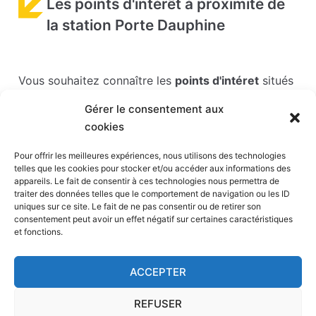
Les points d'intérêt à proximité de
la station Porte Dauphine
Vous souhaitez connaître les
points d'intéret
situés
près de la station Porte Dauphine ? Ils sont listés
Gérer le consentement aux
ci-dessous. Vous pouvez cliquez sur les liens pour
cookies
en savoir plus.
Pour offrir les meilleures expériences, nous utilisons des technologies
Jardin d’acclimatation
(490 m) - Parc
telles que les cookies pour stocker et/ou accéder aux informations des
appareils. Le fait de consentir à ces technologies nous permettra de
Palais des Congrès de Paris
(560 m) - Salle de
traiter des données telles que le comportement de navigation ou les ID
spectacle
uniques sur ce site. Le fait de ne pas consentir ou de retirer son
consentement peut avoir un effet négatif sur certaines caractéristiques
Arc de Triomphe
(830 m) - Monument
et fonctions.
Centre aquatique de Neuilly-sur-Seine
(1 km) -
Parc aquatique
ACCEPTER
Yoyo – palais de Tokyo
(1,1 km) - Salle de
spectacle
REFUSER