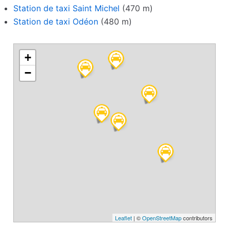
Station de taxi Saint Michel
(470 m)
Station de taxi Odéon
(480 m)
+
−
Leaflet
| ©
OpenStreetMap
contributors