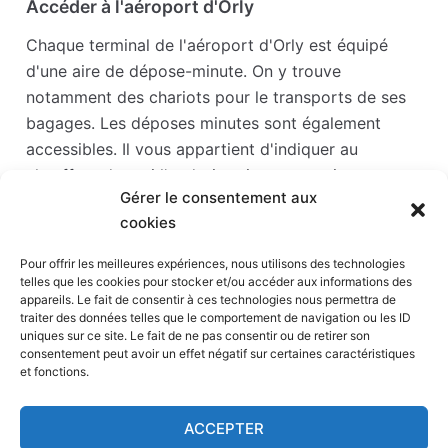
Accéder à l'aéroport d'Orly
Chaque terminal de l'aéroport d'Orly est équipé
d'une aire de dépose-minute. On y trouve
notamment des chariots pour le transports de ses
bagages. Les déposes minutes sont également
accessibles. Il vous appartient d'indiquer au
chauffeur de taxi l'endroit qui vous convient.
Gérer le consentement aux
Accéder à l'aéroport d'Orly en taxi
cookies
Accéder à l'aéroport de Beauvais
Pour offrir les meilleures expériences, nous utilisons des technologies
telles que les cookies pour stocker et/ou accéder aux informations des
Situé à une centaine de kilomètres du centre de
appareils. Le fait de consentir à ces technologies nous permettra de
Paris, l'aéroport de Paris-Beauvais se trouve en fait
traiter des données telles que le comportement de navigation ou les ID
uniques sur ce site. Le fait de ne pas consentir ou de retirer son
à 2 km de Beauvais, sur la commune de Tillé. Pour
consentement peut avoir un effet négatif sur certaines caractéristiques
se rendre à l'aéroport à partir du centre de Paris, le
et fonctions.
coût avoisine les 170 € en tarif de jour et dépasse
généralement les 200 € en tarif de jour.
ACCEPTER
Accéder à l'aéroport de Beauvais en taxi