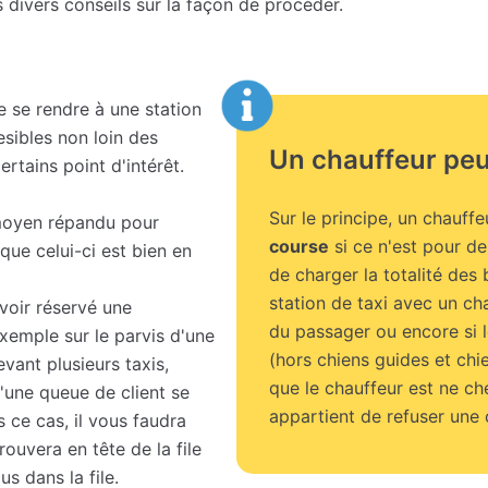
divers conseils sur la façon de procéder.
de se rendre à une station
sibles non loin des
Un chauffeur peut
rtains point d'intérêt.
Sur le principe, un chauffe
 moyen répandu pour
course
si ce n'est pour de
que celui-ci est bien en
de charger la totalité des
station de taxi avec un cha
voir réservé une
du passager ou encore si 
xemple sur le parvis d'une
(hors chiens guides et chie
ant plusieurs taxis,
que le chauffeur est ne ch
u'une queue de client se
appartient de refuser une 
s ce cas, il vous faudra
rouvera en tête de la file
s dans la file.