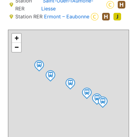
Station
Saint-Ouen-l’Aumône-
RER
Liesse
Station RER
Ermont – Eaubonne
+
−