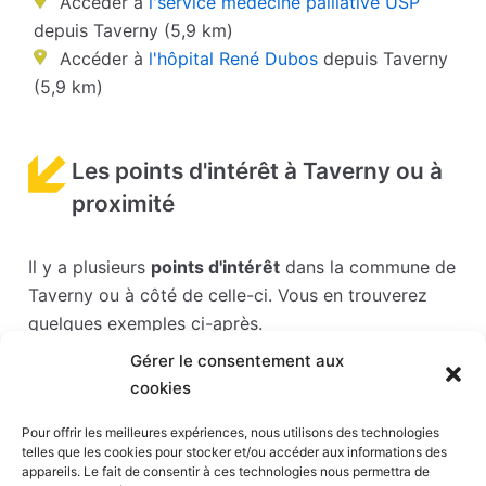
Accéder à
l'service médecine palliative USP
depuis Taverny (5,9 km)
Accéder à
l'hôpital René Dubos
depuis Taverny
(5,9 km)
Les points d'intérêt à Taverny ou à
proximité
Il y a plusieurs
points d'intérêt
dans la commune de
Taverny ou à côté de celle-ci. Vous en trouverez
quelques exemples ci-après.
Gérer le consentement aux
Les points d'intérêts sont généralement bien
cookies
desservis en matière de transports. Si vous cliquez
sur l'un des liens ci-dessous, vous en saurez plus
Pour offrir les meilleures expériences, nous utilisons des technologies
telles que les cookies pour stocker et/ou accéder aux informations des
sur l'accessibilité en taxi et la proximité des
appareils. Le fait de consentir à ces technologies nous permettra de