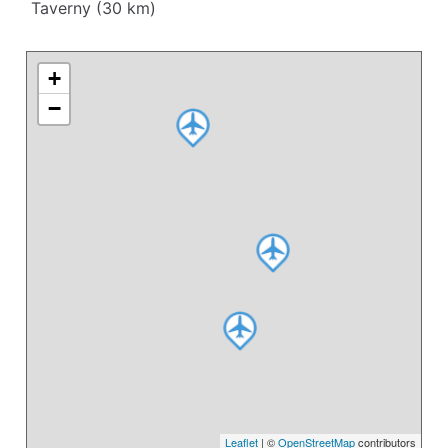
Taverny (30 km)
+
−
Leaflet
| ©
OpenStreetMap
contributors