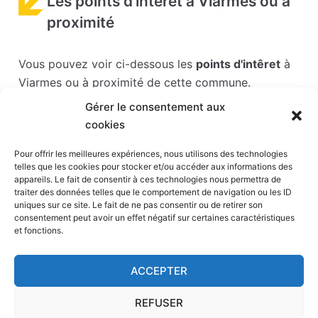
Les points d'intérêt à Viarmes ou à
proximité
Vous pouvez voir ci-dessous les
points d'intêret
à
Viarmes ou à proximité de cette commune.
Gérer le consentement aux
Les points d'intérêts sont généralement bien
cookies
desservis en matière de transports. Si vous cliquez
sur l'un des liens ci-dessous, vous en saurez plus
Pour offrir les meilleures expériences, nous utilisons des technologies
telles que les cookies pour stocker et/ou accéder aux informations des
sur l'accessibilité en taxi et la proximité des
appareils. Le fait de consentir à ces technologies nous permettra de
stations de taxis du point d'intérêt en question.
traiter des données telles que le comportement de navigation ou les ID
uniques sur ce site. Le fait de ne pas consentir ou de retirer son
consentement peut avoir un effet négatif sur certaines caractéristiques
Parc Astérix
(9,2 km)
et fonctions.
Parc des expositions Paris le Bourget
(13 km)
Stade de France
(15 km)
ACCEPTER
Stade du Dr Bauer
(16 km)
Zénith
(17 km)
REFUSER