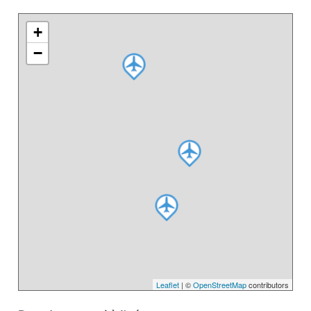
+
−
Leaflet
| ©
OpenStreetMap
contributors