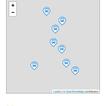
+
−
Leaflet
| ©
OpenStreetMap
contributors