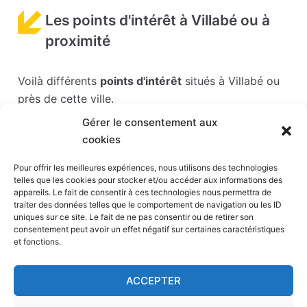
Les points d'intérêt à Villabé ou à
proximité
Voilà différents
points d'intérêt
situés à Villabé ou
près de cette ville.
Gérer le consentement aux
Les points d'intérêts sont généralement bien
cookies
desservis en matière de transports. Si vous cliquez
sur l'un des liens ci-dessous, vous en saurez plus
Pour offrir les meilleures expériences, nous utilisons des technologies
telles que les cookies pour stocker et/ou accéder aux informations des
sur l'accessibilité en taxi et la proximité des
appareils. Le fait de consentir à ces technologies nous permettra de
stations de taxis du point d'intérêt en question.
traiter des données telles que le comportement de navigation ou les ID
uniques sur ce site. Le fait de ne pas consentir ou de retirer son
consentement peut avoir un effet négatif sur certaines caractéristiques
Parc Babyland
(3,1 km)
et fonctions.
Hippodrome de Paris-Vincennes
(16 km)
Stade Sébastien Charléty
(17 km)
ACCEPTER
Parc Zoologique de Paris
(17 km)
Voûtes
(17 km)