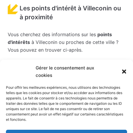
Les points d'intérêt à Villeconin ou
à proximité
Vous cherchez des informations sur les
points
d'intérêts
à Villeconin ou proches de cette ville ?
Vous pouvez en trouver ci-après.
Les points d'intérêts sont généralement bien
Gérer le consentement aux
desservis en matière de transports. Si vous cliquez
cookies
sur l'un des liens ci-dessous, vous en saurez plus
sur l'accessibilité en taxi et la proximité des
Pour offrir les meilleures expériences, nous utilisons des technologies
telles que les cookies pour stocker et/ou accéder aux informations des
stations de taxis du point d'intérêt en question.
appareils. Le fait de consentir à ces technologies nous permettra de
traiter des données telles que le comportement de navigation ou les ID
Parc Babyland
(19 km)
uniques sur ce site. Le fait de ne pas consentir ou de retirer son
consentement peut avoir un effet négatif sur certaines caractéristiques
Parc France miniature
(19 km)
et fonctions.
Aquaboulevard
(23 km)
Parc des expositions de la porte de Versailles