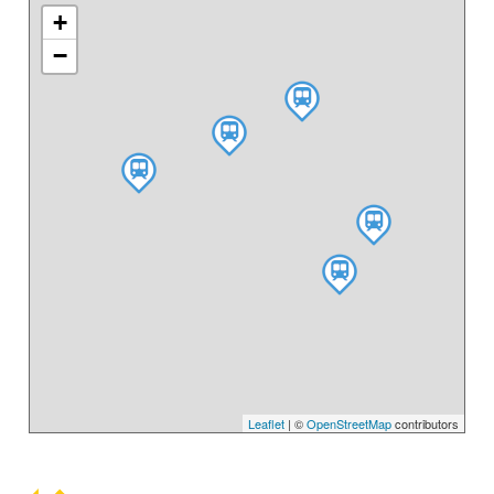
+
−
Leaflet
| ©
OpenStreetMap
contributors