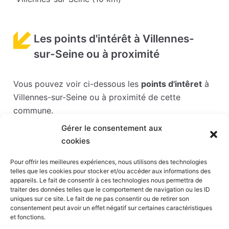
Les points d'intérêt à Villennes-
sur-Seine ou à proximité
Vous pouvez voir ci-dessous les
points d'intêret
à
Villennes-sur-Seine ou à proximité de cette
commune.
Gérer le consentement aux
Les points d'intérêts sont généralement bien
cookies
desservis en matière de transports. Si vous cliquez
sur l'un des liens ci-dessous, vous en saurez plus
Pour offrir les meilleures expériences, nous utilisons des technologies
telles que les cookies pour stocker et/ou accéder aux informations des
sur l'accessibilité en taxi et la proximité des
appareils. Le fait de consentir à ces technologies nous permettra de
stations de taxis du point d'intérêt en question.
traiter des données telles que le comportement de navigation ou les ID
uniques sur ce site. Le fait de ne pas consentir ou de retirer son
consentement peut avoir un effet négatif sur certaines caractéristiques
Stade Paris la défense arena
(11 km)
et fonctions.
Défense
(11 km)