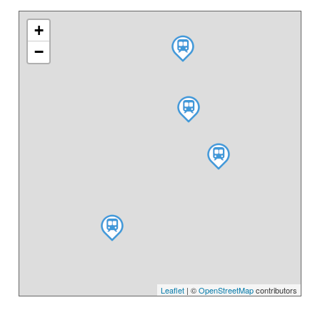
+
−
Leaflet
| ©
OpenStreetMap
contributors