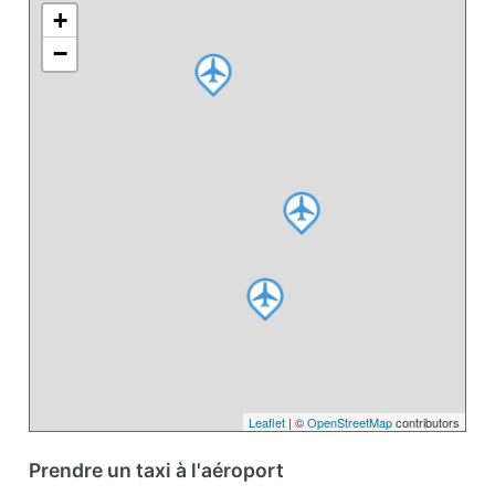
+
−
Leaflet
| ©
OpenStreetMap
contributors
Prendre un taxi à l'aéroport