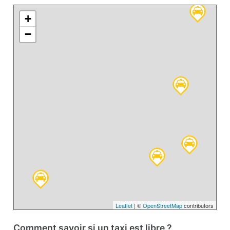
+
−
Leaflet
| ©
OpenStreetMap
contributors
Comment savoir si un taxi est libre ?