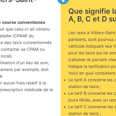
Que signifie 
A, B, C et D su
ne
course conventionée
aut que celui-ci ait obtenu
Les taxis à Villiers-Sain
Maladie (CPAM) du
parisiens, sont pourvus 
te des taxis conventionnés
véhicule indiquant leur 
e contacter sa CPAM ou
pour les taxis qui ne s
local).
s'allumer et portant chac
ination d'un lieu de soin,
indique la tarification pr
examens par exemple, doit
Voici en quoi consistent 
é.
Le tarif A concerne les 
 aucun frais relatif à la
station de taxis ;
 prescription médicale de la
Le tarif B concerne les 
jours fériés, avec un ret
Le tarif C concerne les 
station de taxis ;