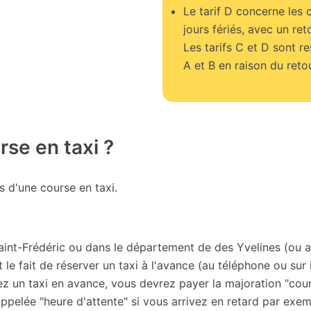
Le tarif D concerne les 
jours fériés, avec un ret
Les tarifs C et D sont r
A et B en raison du retou
se en taxi ?
fs d'une course en taxi.
Saint-Frédéric ou dans le département de des Yvelines (ou a
t le fait de réserver un taxi à l'avance (au téléphone ou sur
vez un taxi en avance, vous devrez payer la majoration "cou
pelée "heure d'attente" si vous arrivez en retard par exemp