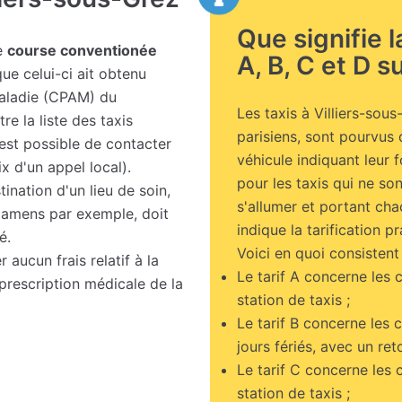
Que signifie 
ne
course conventionée
A, B, C et D su
ue celui-ci ait obtenu
Maladie (CPAM) du
Les taxis à Villiers-sou
e la liste des taxis
parisiens, sont pourvus 
st possible de contacter
véhicule indiquant leur 
 d'un appel local).
pour les taxis qui ne s
ination d'un lieu de soin,
s'allumer et portant chac
examens par exemple, doit
indique la tarification pr
é.
Voici en quoi consistent 
 aucun frais relatif à la
Le tarif A concerne les 
 prescription médicale de la
station de taxis ;
Le tarif B concerne les 
jours fériés, avec un ret
Le tarif C concerne les 
station de taxis ;