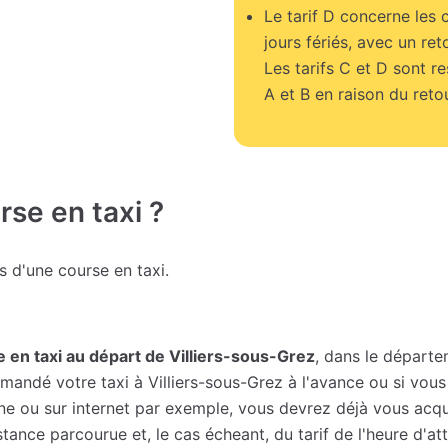
Le tarif D concerne les 
jours fériés, avec un ret
Les tarifs C et D sont r
A et B en raison du retou
se en taxi ?
fs d'une course en taxi.
e en taxi au départ de Villiers-sous-Grez
, dans le départe
ndé votre taxi à Villiers-sous-Grez à l'avance ou si vous 
hone ou sur internet par exemple, vous devrez déjà vous acqu
istance parcourue et, le cas écheant, du tarif de l'heure d'a