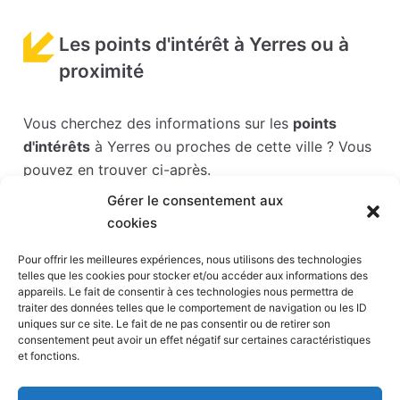
Les points d'intérêt à Yerres ou à
proximité
Vous cherchez des informations sur les
points
d'intérêts
à Yerres ou proches de cette ville ? Vous
pouvez en trouver ci-après.
Gérer le consentement aux
Les points d'intérêts sont généralement bien
cookies
desservis en matière de transports. Si vous cliquez
sur l'un des liens ci-dessous, vous en saurez plus
Pour offrir les meilleures expériences, nous utilisons des technologies
telles que les cookies pour stocker et/ou accéder aux informations des
sur l'accessibilité en taxi et la proximité des
appareils. Le fait de consentir à ces technologies nous permettra de
stations de taxis du point d'intérêt en question.
traiter des données telles que le comportement de navigation ou les ID
uniques sur ce site. Le fait de ne pas consentir ou de retirer son
consentement peut avoir un effet négatif sur certaines caractéristiques
Hippodrome de Paris-Vincennes
(7,5 km)
et fonctions.
Parc Babyland
(8,7 km)
Parc Zoologique de Paris
(9 km)