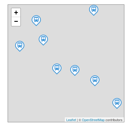
+
−
Leaflet
| ©
OpenStreetMap
contributors